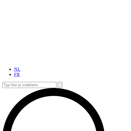
NL
FR