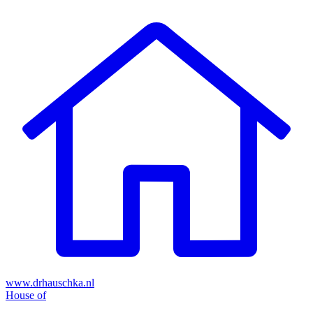
Skip
to
content
www.drhauschka.nl
House of