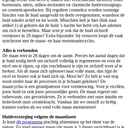
hormonen, stress, milieu-invloeden en chemische huidverzorgings-
en cosmeticaproducten. Bij reguliere cosmetica worden sommige
functies van de huid aangevuld en deels overgenomen, waardoor de
huid minder actief en lui wordt. Misschien heb je hier (link naar
artikel 1) al gelezen dat de huid ’s nachts het liefst vrij kan ademen
om zich te herstellen. Maar wist je ook dat de huid zichzelf
vernieuwt in 28 dagen? Extra bijzonder: bij vrouwen loopt dit vaak
synchroon met de maan- en haar menstruatiecyclus.
Alles is verbonden
De maan reist in 28 dagen om de aarde. Precies het aantal dagen dat
je huid nodig heeft om zichzelf volledig te regenereren en voor de
eicel om te rijpen, op zijn vruchtbaarst te zijn en zichzelf weer af te
breken. Als de maan zich opbouwt naar volle maan, dan rijpt de
eicel en bouwt ook je huid zich op. Mooi he? Zo heb je vast nog
nooit eerder naar de processen in je lichaam gekeken? De
maancyclus is een grondpatroon voor vernieuwing. Voor je eicellen,
jouw huid en ook jouw persoonlijke groei. De maan regeert ons
onbewuste, ons gevoelsleven. Ze is verbonden met onze intuïtie en
beïnvloedt onze creatiekracht. Vandaar dat we onszelf zo heftig
kunnen voelen als we rond volle maan menstrueren!
Huidverzorging volgens de maanfasen
Je kunt
dit programma
prachtig afstemmen op het ritme van de
natuur. Zo rond nieuwe maan (de maan is 3 dagen onzichtbaar) is je