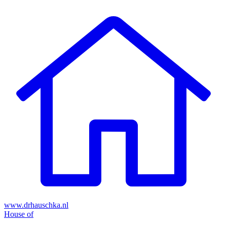
Skip
to
content
www.drhauschka.nl
House of